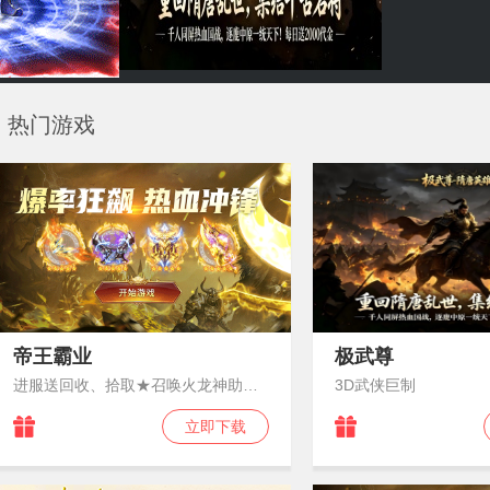
热门游戏
帝王霸业
极武尊
进服送回收、拾取★召唤火龙神助力★图鉴特色
3D武侠巨制
立即下载