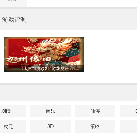
游戏评测
《太古封魔录2》游戏测评
剧情
音乐
仙侠
二次元
3D
策略