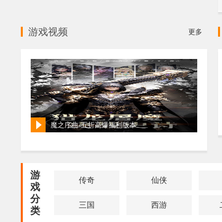
游戏视频
更多
魔之序曲·五折高爆福利版本
游
传奇
仙侠
戏
分
三国
西游
类