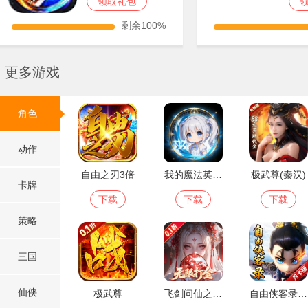
领取礼包
剩余100%
更多游戏
角色
动作
自由之刃3倍
我的魔法英雄伙伴
极武尊(秦汉)
卡牌
下载
下载
下载
策略
三国
仙侠
极武尊
飞剑问仙之长生
自由侠客录（月卡版）