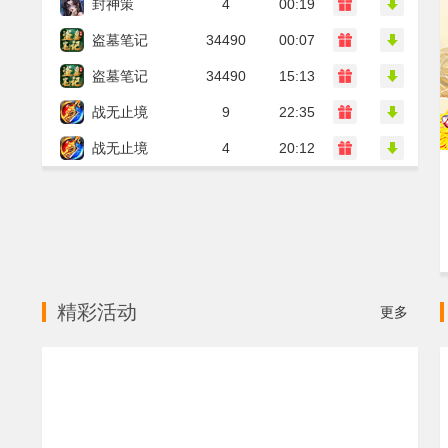
封神策
4
00:19
盗墓笔记
34490
00:07
盗墓笔记
34490
15:13
战无止境
9
22:35
战无止境
4
20:12
精彩活动
更多