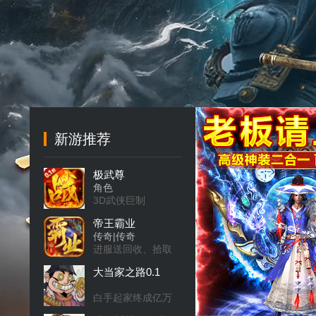
新游推荐
极武尊
角色
3D武侠巨制
帝王霸业
传奇|传奇
进服送回收、拾取
★召唤火龙神助力
大当家之路0.1
★图鉴特色
白手起家终成亿万
富翁！