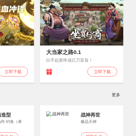
大当家之路0.1
白手起家终成亿万富翁！
立即下载
立即下载
更多
酷造型
战神再世
动作·钓鱼（单
极品天神