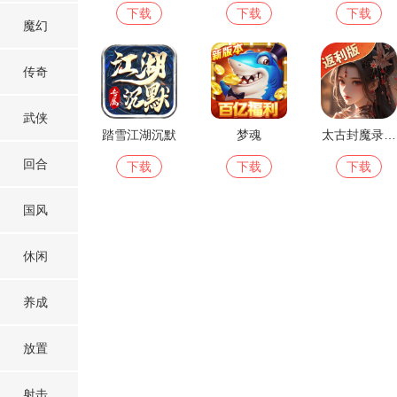
下载
下载
下载
魔幻
传奇
武侠
踏雪江湖沉默
梦魂
太古封魔录2之赤霄御灵
回合
下载
下载
下载
国风
休闲
养成
放置
射击