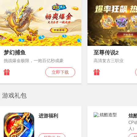
梦幻捕鱼
至尊传说2
挑战爆金极限，一炮百亿秒成豪
高清复古三职业
立即下载
游戏礼包
进游福利
炫
CP
人）