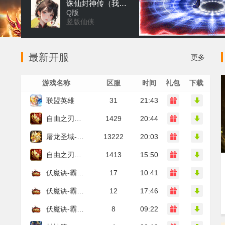
诛仙封神传（我在仙界）
Q版
竖版仙侠
最新开服
更多
游戏名称
区服
时间
礼包
下载
联盟英雄
31
21:43
自由之刃之烈火传奇
1429
20:44
屠龙圣域-神歌九职业
13222
20:03
自由之刃之烈火传奇
1413
15:50
伏魔诀-霸者天下
17
10:41
伏魔诀-霸者天下
12
17:46
伏魔诀-霸者天下
8
09:22