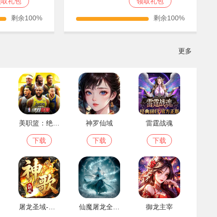
领取礼包
领取礼包
剩余100%
剩余100%
更多
美职篮：绝对巨星(0.1折)
神罗仙域
雷霆战魂
下载
下载
下载
屠龙圣域-神歌九职业
仙魔屠龙全新代金
御龙主宰