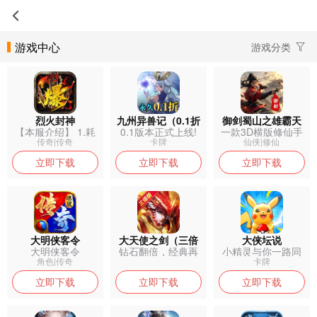
游戏中心
游戏分类
烈火封神
九州异兽记（0.1折
御剑蜀山之雄霸天
【本服介绍】 1.耗
0.1版本正式上线!
一款3D横版修仙手
免费版）
下
时一年打...
轻松小...
游 极致唯...
传奇|传奇
卡牌
仙侠|修仙
立即下载
立即下载
立即下载
大明侠客令
大天使之剑（三倍
大侠坛说
大明侠客令
钻石翻倍，经典再
小精灵与你一路同
版）
现，带你重温...
行！
角色|传奇
卡牌
立即下载
立即下载
立即下载