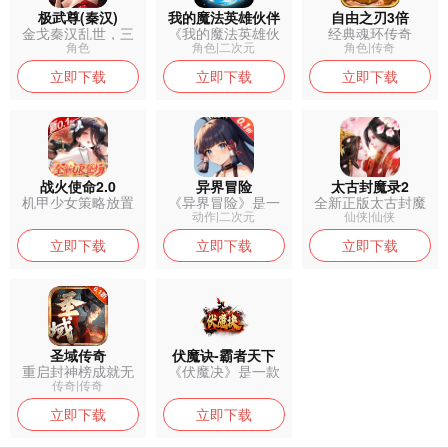
极武尊(秦汉)
我的魔法英雄伙伴
自由之刃3倍
金戈秦汉乱世，三
《我的魔法英雄伙
经典魂环传奇
职逐鹿沙场，...
伴》是一款热...
角色
角色|二次元
角色|传奇
立即下载
立即下载
立即下载
战火使命2.0
异界冒险
太古封魔录2
机甲少女策略放置
《异界冒险》是一
全新正版太古封魔
卡牌手游
款以奇异世界...
录2返利服，...
动作|二次元
仙侠|仙侠
立即下载
立即下载
立即下载
圣域传奇
伏魔诀-霸者天下
重启封神榜成就无
《伏魔决》是一款
上传奇
创新融合三国...
传奇|传奇
立即下载
立即下载