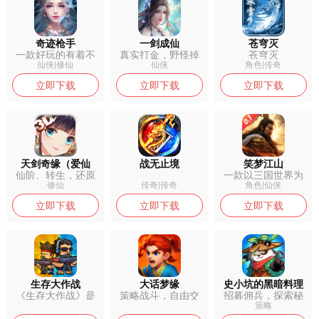
奇迹枪手
一剑成仙
苍穹灭
一款好玩的有着不
真实打金，野怪掉
苍穹灭
错的游戏玩法...
落充值卡，免...
仙侠|修仙
仙侠
角色|传奇
立即下载
立即下载
立即下载
天剑奇缘（爱仙
战无止境
笑梦江山
仙阶、转生，还原
一款以三国世界为
服）
最纯正的修仙...
背景的动作角...
修仙
传奇|传奇
角色|仙侠
立即下载
立即下载
立即下载
生存大作战
大话梦缘
史小坑的黑暗料理
《生存大作战》是
策略战斗，自由交
招募佣兵，探索秘
一款以“末日...
易，经典合宠...
境，用‘黑暗...
策略