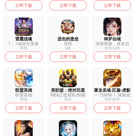
立即下载
立即下载
立即下载
雷霆战魂
进击的堡垒
神罗仙域
1：1端游完美复
塔防
浪漫情缘，真实自
刻，经典五职...
由搭配，成就...
角色
Q版
角色|仙侠
立即下载
立即下载
立即下载
联盟英雄
美职篮：绝对巨星
屠龙圣域·区服-虎影
联盟英雄
NBA正版授权/制霸
一刀9999！ 体验就
(0.1折)
NBA...
是爽！
西游
角色
动作|传奇
立即下载
立即下载
立即下载