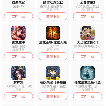
盗墓笔记
踏雪江湖沉默
至尊传说2
竖版H5
踏雪江湖沉默是一
高清复古三职业
款复古传奇手...
角色|传奇
动作|传奇
立即下载
立即下载
立即下载
御龙主宰
屠龙圣域-龙纹无限
大当家之路0.1
竖版仙侠
一刀999
白手起家终成亿万
刀
富翁！
角色|仙侠
传奇|传奇
立即下载
立即下载
立即下载
封神策
萌妖来袭（暴揍僵
仙魔屠龙全新代金
《封神策》是一款
《萌妖来袭》轻松
《仙魔屠龙》是一
尸）
以封神题材为...
上头的放置卡...
款以中国古典...
仙侠
策略
角色|修仙
立即下载
立即下载
立即下载