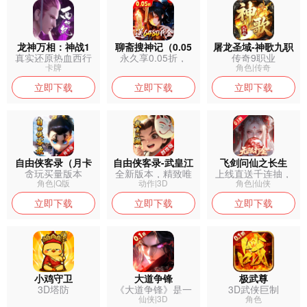
龙神万相：神战1
聊斋搜神记（0.05
屠龙圣域-神歌九职
真实还原热血西行
永久享0.05折，
传奇9职业
折开局6480）
业
之旅
3.28元...
卡牌
角色|传奇
立即下载
立即下载
立即下载
自由侠客录（月卡
自由侠客录-武皇江
飞剑问仙之长生
贪玩买量版本
全新版本，精致唯
上线直送千连抽，
版）
湖群攻版
美的游戏画面...
极品仙灵随心...
角色|Q版
动作|3D
角色|仙侠
立即下载
立即下载
立即下载
小鸡守卫
大道争锋
极武尊
3D塔防
《大道争锋》是一
3D武侠巨制
款高品质3D...
仙侠|3D
角色