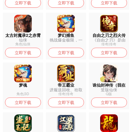
立即下载
立即下载
立即下载
太古封魔录2之赤霄
梦幻捕鱼
自由之刃之烈火传
仙侠
挑战爆金极限，一
《自由之刃》是由
御灵
奇
炮百亿秒成豪
贪玩游戏推出...
角色|仙侠
传奇|传奇
立即下载
立即下载
立即下载
梦魂
帝王霸业
诛仙封神传（我在
进服送回收、拾取
竖版仙侠
仙界）
★召唤火龙神...
角色|3D
传奇|传奇
Q版
立即下载
立即下载
立即下载