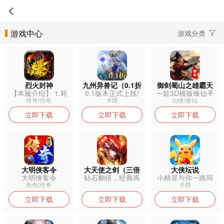
游戏中心
游戏分类
烈火封神
九州异兽记（0.1折
御剑蜀山之雄霸天
【本服介绍】 1.耗
0.1版本正式上线!
一款3D横版修仙手
免费版）
下
时一年打...
轻松小...
游 极致唯...
传奇|传奇
卡牌
仙侠|修仙
立即下载
立即下载
立即下载
大明侠客令
大天使之剑（三倍
大侠坛说
大明侠客令
钻石翻倍，经典再
小精灵与你一路同
版）
现，带你重温...
行！
角色|传奇
卡牌
立即下载
立即下载
立即下载