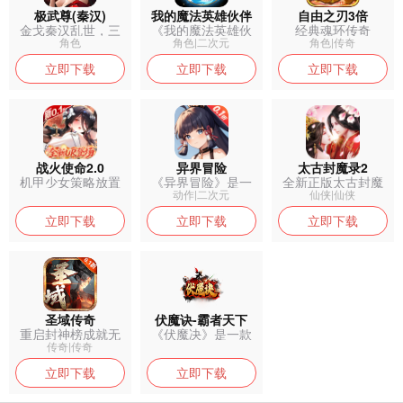
极武尊(秦汉)
我的魔法英雄伙伴
自由之刃3倍
金戈秦汉乱世，三
《我的魔法英雄伙
经典魂环传奇
职逐鹿沙场，...
伴》是一款热...
角色
角色|二次元
角色|传奇
立即下载
立即下载
立即下载
战火使命2.0
异界冒险
太古封魔录2
机甲少女策略放置
《异界冒险》是一
全新正版太古封魔
卡牌手游
款以奇异世界...
录2返利服，...
动作|二次元
仙侠|仙侠
立即下载
立即下载
立即下载
圣域传奇
伏魔诀-霸者天下
重启封神榜成就无
《伏魔决》是一款
上传奇
创新融合三国...
传奇|传奇
立即下载
立即下载