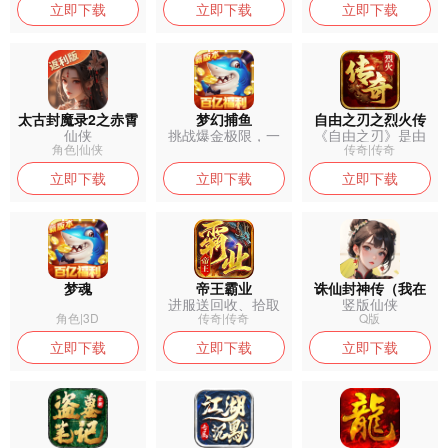
立即下载
立即下载
立即下载
太古封魔录2之赤霄
梦幻捕鱼
自由之刃之烈火传
仙侠
挑战爆金极限，一
《自由之刃》是由
御灵
奇
炮百亿秒成豪
贪玩游戏推出...
角色|仙侠
传奇|传奇
立即下载
立即下载
立即下载
梦魂
帝王霸业
诛仙封神传（我在
进服送回收、拾取
竖版仙侠
仙界）
★召唤火龙神...
角色|3D
传奇|传奇
Q版
立即下载
立即下载
立即下载