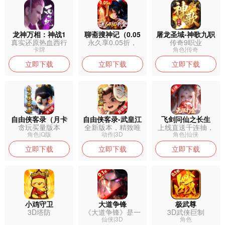
龙神万相：神战1
聊斋搜神记（0.05
屠龙圣域-神歌九职
真实还原热血西行
永久享0.05折，
传奇9职业
折开局6480）
业
之旅
3.28元...
卡牌
角色|传奇
立即下载
立即下载
立即下载
自由侠客录（月卡
自由侠客录-武皇江
飞剑问仙之长生
贪玩买量版本
全新版本，精致唯
上线直送千连抽，
版）
湖群攻版
美的游戏画面...
极品仙灵随心...
角色|Q版
动作|3D
角色|仙侠
立即下载
立即下载
立即下载
小鸡守卫
大道争锋
极武尊
3D塔防
《大道争锋》是一
3D武侠巨制
款高品质3D...
仙侠|3D
角色