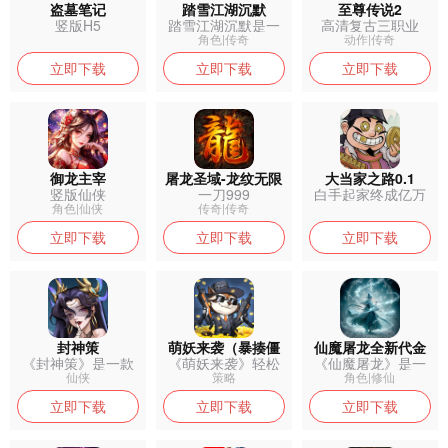
盗墓笔记
踏雪江湖沉默
至尊传说2
竖版H5
踏雪江湖沉默是一
高清复古三职业
款复古传奇手...
角色|传奇
动作|传奇
立即下载
立即下载
立即下载
御龙主宰
屠龙圣域-龙纹无限
大当家之路0.1
竖版仙侠
一刀999
白手起家终成亿万
刀
富翁！
角色|仙侠
传奇|传奇
立即下载
立即下载
立即下载
封神策
萌妖来袭（暴揍僵
仙魔屠龙全新代金
《封神策》是一款
《萌妖来袭》轻松
《仙魔屠龙》是一
尸）
以封神题材为...
上头的放置卡...
款以中国古典...
仙侠
策略
角色|修仙
立即下载
立即下载
立即下载