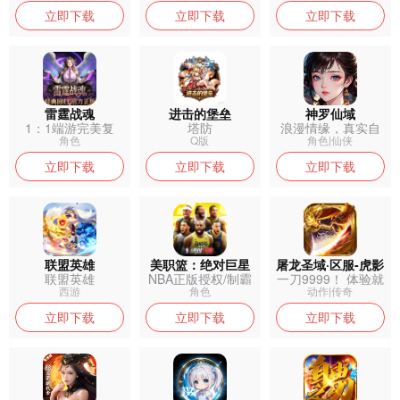
立即下载
立即下载
立即下载
雷霆战魂
进击的堡垒
神罗仙域
1：1端游完美复
塔防
浪漫情缘，真实自
刻，经典五职...
由搭配，成就...
角色
Q版
角色|仙侠
立即下载
立即下载
立即下载
联盟英雄
美职篮：绝对巨星
屠龙圣域·区服-虎影
联盟英雄
NBA正版授权/制霸
一刀9999！ 体验就
(0.1折)
NBA...
是爽！
西游
角色
动作|传奇
立即下载
立即下载
立即下载