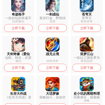
奇迹枪手
一剑成仙
苍穹灭
一款好玩的有着不
真实打金，野怪掉
苍穹灭
错的游戏玩法...
落充值卡，免...
仙侠|修仙
仙侠
角色|传奇
立即下载
立即下载
立即下载
天剑奇缘（爱仙
战无止境
笑梦江山
仙阶、转生，还原
一款以三国世界为
服）
最纯正的修仙...
背景的动作角...
修仙
传奇|传奇
角色|仙侠
立即下载
立即下载
立即下载
生存大作战
大话梦缘
史小坑的黑暗料理
《生存大作战》是
策略战斗，自由交
招募佣兵，探索秘
一款以“末日...
易，经典合宠...
境，用‘黑暗...
策略