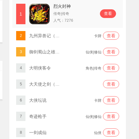
烈火封神
查看
1
传奇|传奇
人气：
7276
九州异兽记（0.1折免费版）
查看
2
卡牌
御剑蜀山之雄霸天下
查看
3
仙侠|修仙
大明侠客令
查看
4
角色|传奇
大天使之剑（三倍版）
查看
5
大侠坛说
查看
6
卡牌
奇迹枪手
查看
7
仙侠|修仙
一剑成仙
查看
8
仙侠