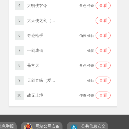
大明侠客令
查看
4
角色|传奇
大天使之剑（三倍版）
查看
5
奇迹枪手
查看
6
仙侠|修仙
一剑成仙
查看
7
仙侠
苍穹灭
查看
8
角色|传奇
天剑奇缘（爱仙服）
查看
9
修仙
战无止境
查看
10
传奇|传奇
信息举报
网站公网安备
公共信息安全