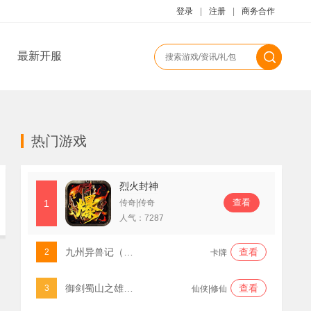
登录
|
注册
|
商务合作
最新开服
热门游戏
烈火封神
查看
1
传奇|传奇
人气：
7287
九州异兽记（0.1折免费版）
查看
2
卡牌
御剑蜀山之雄霸天下
查看
3
仙侠|修仙