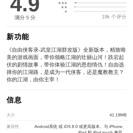
4.9
19k 个评分
满分 5 分
新功能
《自由侠客录-武皇江湖群攻版》全新版本，精致唯
美的游戏画面，带你领略江湖的壮丽山河！跌宕起
伏的剧情故事，带你体验江湖的恩怨情仇！自由选
择你的江湖路，是成为一代侠客，还是魔教教主？
你的江湖，由你主宰！
信息
大小
41.19MB
兼容性
Android系统 或 iOS 8.0 或更高版本。与 iPhone、
iPad 和 iPod touch 兼容。