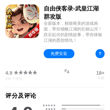
自由侠客录-武皇江湖
群攻版
全新版本，精致唯美的游戏画
面，带你领略江湖的壮丽山河！
跌宕起伏的剧情故事，带你体验
江湖的恩怨情仇！
免费安装
?
#
4
18+
4.9
年龄
19k 个评分
评分及评论