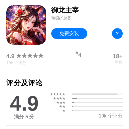
御龙主宰
竖版仙侠
免费安装
?
#
4
18+
4.9
年龄
19k 个评分
评分及评论
4.9
19k 个评分
满分 5 分